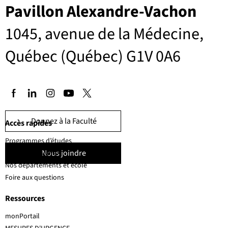
Pavillon Alexandre-Vachon
1045, avenue de la Médecine,
Québec (Québec) G1V 0A6
Donnez à la Faculté
Accès rapides
Programmes d’études
Nous joindre
Corps professoral
Nos départements et école
Foire aux questions
Ressources
monPortail